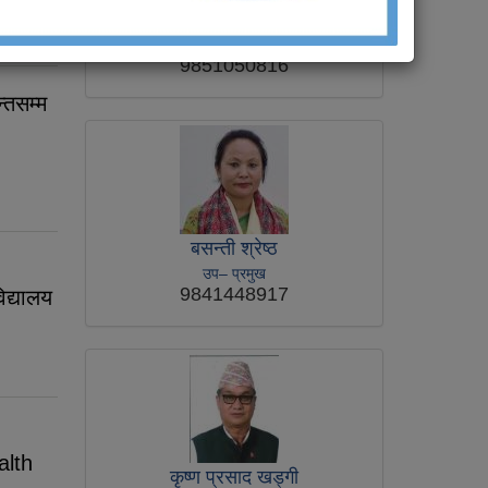
घनश्याम गिरी
नगर प्रमुख
9851050816
्तसम्म
बसन्ती श्रेष्ठ
उप– प्रमुख
9841448917
िद्यालय
alth
कृष्ण प्रसाद खड्‍गी