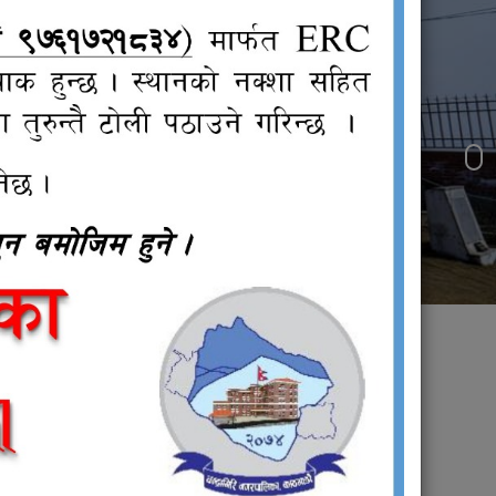
जनप्रतिनिधि
वाडी
्भावना
चना !