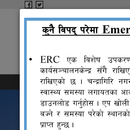
Skip to main content
चन्द्रागिरि नगरपालिका कार
rüflu/L gu/kflnsF ðFs‹ly
गृहपृष्ठ
परिचय
शाखाहरु
कानुन
न्यायि
संगालो
समिति
ताजा खबर