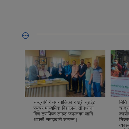
 has
चन्द्रागिरि नगरपालिका र श्री ब्राईट
मिति
 for
फ्युचर माध्यमिक विद्यालय, तीनथाना
चन्द्
al
विच ट्राफिक लाइट जडानका लागि
कार्या
.
आपसी समझदारी सम्पन्न |
निकाय 
व्यवस