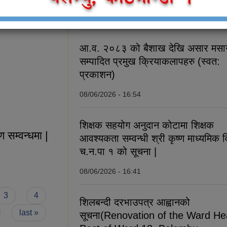
म्बन्धी सूचना
08/06/2026 - 21:31
आ.व. २०८३ को बैशाख देखि असार मसान
सम्पादित प्रमुख क्रियाकलापहरु (स्वत:
प्रकाशन)
08/06/2026 - 16:54
ने सम्बन्धी सूचना !!!
शिक्षक सहयोग अनुदान कोटामा शिक्षक
 सम्वन्धमा |
आवश्यकता सम्वन्धी श्री कृष्ण माध्यमिक व
च.न.पा १ को सूचना |
नवीकरण सम्वन्धमा |
08/06/2026 - 16:41
3
4
शिलबन्दी दरभाउपत्र आह्वानको
last »
सूचना(Renovation of the Ward He