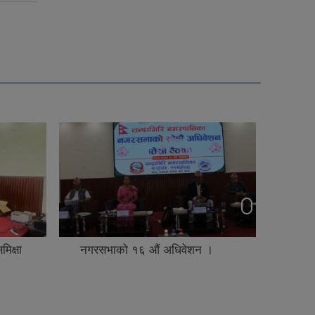
िक्षा
नगरसभाको १६ औं अधिवेशन ।
नगर क
संचा
तालिम