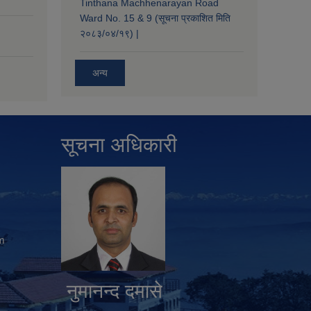
Tinthana Machhenarayan Road
Ward No. 15 & 9 (सूचना प्रकाशित मिति
२०८३/०४/१९) |
अन्य
सूचना अधिकारी
m
नुमानन्द दमासे