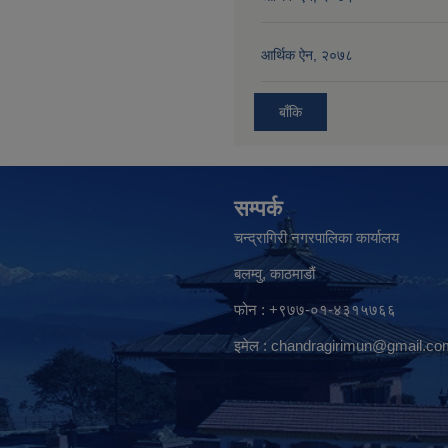
आर्थिक ऐन, २०७८
बाँकि
सम्पर्क
चन्द्रागिरी नगरपालिका कार्यालय
बलम्वु, काठमाडौं
फोन : +९७७-०१-४३१५७६६
इमेल :
chandragirimun@gmail.co