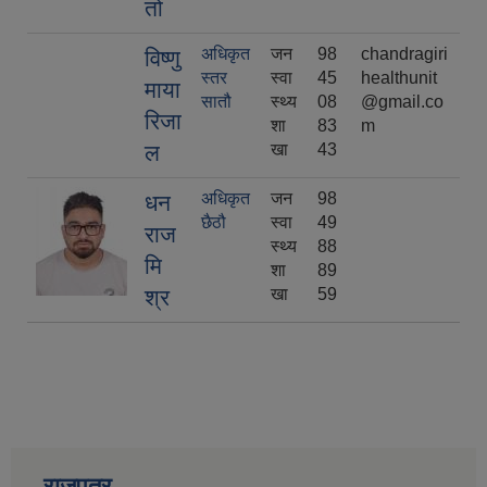
तो
अधिकृत
जन
98
chandragiri
विष्णु
स्तर
स्वा
45
healthunit
माया
सातौ
स्थ्य
08
@gmail.co
रिजा
शा
83
m
ल
खा
43
अधिकृत
जन
98
धन
छैठौ
स्वा
49
राज
स्थ्य
88
मि
शा
89
श्र
खा
59
आव २०७७।०७८ तेस्रो किस्ता (२०७७ चैत्र, २०७८ बैशाख, जेष्ठ र असार महिना) को सामाजिक सुरक्षा भत्ता बुझेका लाभग्राहीहरुको विवरण |
राजपत्र