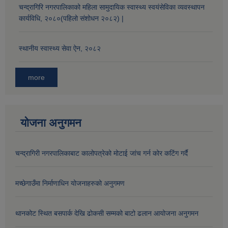
चन्द्रागिरि नगरपालिकाको महिला सामुदायिक स्वास्थ्य स्वयंसेविका व्यवस्थापन
कार्यविधि, २०८०(पहिलो संशोधन २०८२) |
औषधि उपचार सहायता र सुगर प्रेसर औषधि सेवनका लागि नगद अनुदान विवरण |
स्थानीय स्वास्थ्य सेवा ऐन, २०८२
more
योजना अनुगमन
कार्यविभाजन नियमावली, २०७५ र शाखागत कार्य जिम्मेवारी तोकिएको बिबरण |
चन्द्रागिरी नगरपालिकाबाट कालोपत्रेको मोटाई जांच गर्न कोर कटिंग गर्दै
मच्छेगाउँमा निर्माणाधिन योजनाहरुको अनुगमण
थानकोट स्थित बसपार्क देखि ढोकसी सम्मको बाटो ढलान आयोजना अनुगमन