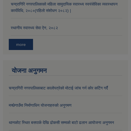
चन्द्रागिरि नगरपालिकाको महिला सामुदायिक स्वास्थ्य स्वयंसेविका व्यवस्थापन
कार्यविधि, २०८०(पहिलो संशोधन २०८२) |
औषधि उपचार सहायता र सुगर प्रेसर औषधि सेवनका लागि नगद अनुदान विवरण |
स्थानीय स्वास्थ्य सेवा ऐन, २०८२
more
योजना अनुगमन
कार्यविभाजन नियमावली, २०७५ र शाखागत कार्य जिम्मेवारी तोकिएको बिबरण |
चन्द्रागिरी नगरपालिकाबाट कालोपत्रेको मोटाई जांच गर्न कोर कटिंग गर्दै
मच्छेगाउँमा निर्माणाधिन योजनाहरुको अनुगमण
थानकोट स्थित बसपार्क देखि ढोकसी सम्मको बाटो ढलान आयोजना अनुगमन