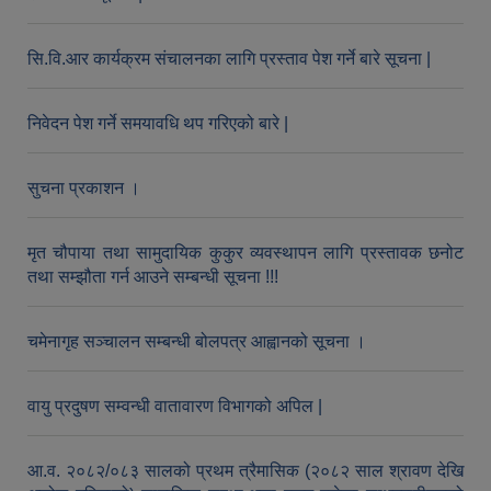
सि.वि.आर कार्यक्रम संचालनका लागि प्रस्ताव पेश गर्ने बारे सूचना |
निवेदन पेश गर्ने समयावधि थप गरिएको बारे |
सुचना प्रकाशन ।
मृत चौपाया तथा सामुदायिक कुकुर व्यवस्थापन लागि प्रस्तावक छनोट
तथा सम्झौता गर्न आउने सम्बन्धी सूचना !!!
आव २०७७।०७८ तेस्रो किस्ता (२०७७ चैत्र, २०७८ बैशाख, जेष्ठ र असार महिना) को सामाजिक सुरक्षा भत्ता बुझेका लाभग्राहीहरुको विवरण |
चमेनागृह सञ्चालन सम्बन्धी बोलपत्र आह्वानको सूचना ।
वायु प्रदुषण सम्वन्धी वातावारण विभागको अपिल |
आ.व. २०८२/०८३ सालको प्रथम त्रैमासिक (२०८२ साल श्रावण देखि