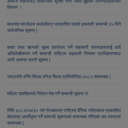
असोज महिनाको) सामाजिक सुरक्षा भत्ता रकम बुझेका लाभग्राहीहरुको
विवरण ।
औषधि उपचार सहायता र सुगर प्रेसर औषधि सेवनका लागि नगद अनुदान विवरण |
मालपोत कार्यालय कलंकीवाट प्रकाशित भएको हकदावी सम्वन्धी ३५ दिने
सार्वजनिक सूचना |
बचत तथा ऋणको मूख्य कारोवार गर्ने सहकारी संस्थाहरुलाई दर्ता
अभिलेखीकरण गर्ने सम्वन्धी राष्ट्रिय सहकारी नियमन प्राधिकरणबाट
जारी अत्यन्त जरुरी सूचना |
कार्यविभाजन नियमावली, २०७५ र शाखागत कार्य जिम्मेवारी तोकिएको बिबरण |
राष्ट्रपति रनिंग शिल्ड रनिङ शिल्ड प्रतियोगिता-२०८२ सम्वन्धमा |
महिला उद्यमीहरुले निवेदन पेश गर्ने सम्बन्धी सूचना !!!
मिति २०८२/०७/३० गते गोरखापत्र राष्ट्रिय दैनिक पत्रिकामा प्रकाशित
बोलपत्र अस्वीकृत गर्ने सम्वन्धी सूचनाको सम्वन्धमा गरिएको थप स्पस्टता
सम्वन्धमा |