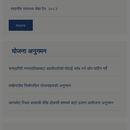
स्थानीय स्वास्थ्य सेवा ऐन, २०८२
औषधि उपचार सहायता र सुगर प्रेसर औषधि सेवनका लागि नगद अनुदान विवरण |
more
योजना अनुगमन
चन्द्रागिरी नगरपालिकाबाट कालोपत्रेको मोटाई जांच गर्न कोर कटिंग गर्दै
कार्यविभाजन नियमावली, २०७५ र शाखागत कार्य जिम्मेवारी तोकिएको बिबरण |
मच्छेगाउँमा निर्माणाधिन योजनाहरुको अनुगमण
थानकोट स्थित बसपार्क देखि ढोकसी सम्मको बाटो ढलान आयोजना अनुगमन