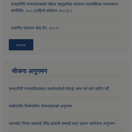
चन्द्रागिरि नगरपालिकाको महिला सामुदायिक स्वास्थ्य स्वयंसेविका व्यवस्थापन
कार्यविधि, २०८०(पहिलो संशोधन २०८२) |
औषधि उपचार सहायता र सुगर प्रेसर औषधि सेवनका लागि नगद अनुदान विवरण |
स्थानीय स्वास्थ्य सेवा ऐन, २०८२
more
योजना अनुगमन
कार्यविभाजन नियमावली, २०७५ र शाखागत कार्य जिम्मेवारी तोकिएको बिबरण |
चन्द्रागिरी नगरपालिकाबाट कालोपत्रेको मोटाई जांच गर्न कोर कटिंग गर्दै
मच्छेगाउँमा निर्माणाधिन योजनाहरुको अनुगमण
थानकोट स्थित बसपार्क देखि ढोकसी सम्मको बाटो ढलान आयोजना अनुगमन