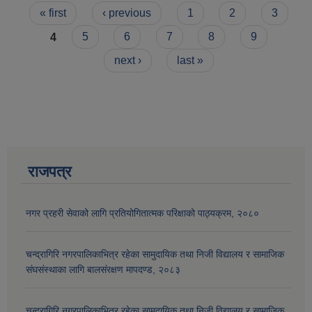
Pages
« first
‹ previous
1
2
3
4
5
6
7
8
9
next ›
last »
राजपत्र
आव २०७७।०७८ तेस्रो किस्ता (२०७७ चैत्र, २०७८ बैशाख, जेष्ठ र असार महिना) को सामाजिक सुरक्षा भत्ता बुझेका लाभग्राहीहरुको विवरण |
नगर प्रहरी सेवाको लागि प्रतियोगितात्मक परिक्षाको पाठ्यक्रम, २०८०
चन्द्रागिरि नगरपालिकाभित्र रहेका सामुदायिक तथा निजी विद्यालय र सामाजिक
संघसंस्थाका लागि बालसंरक्षण मापदण्ड, २०८३
चन्द्रागिरि नगरपालिकाभित्र रहेका सामुदायिक तथा निजी विद्यालय र सामाजिक