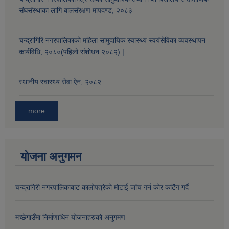
संघसंस्थाका लागि बालसंरक्षण मापदण्ड, २०८३
औषधि उपचार सहायता र सुगर प्रेसर औषधि सेवनका लागि नगद अनुदान विवरण |
चन्द्रागिरि नगरपालिकाको महिला सामुदायिक स्वास्थ्य स्वयंसेविका व्यवस्थापन
कार्यविधि, २०८०(पहिलो संशोधन २०८२) |
स्थानीय स्वास्थ्य सेवा ऐन, २०८२
more
कार्यविभाजन नियमावली, २०७५ र शाखागत कार्य जिम्मेवारी तोकिएको बिबरण |
योजना अनुगमन
चन्द्रागिरी नगरपालिकाबाट कालोपत्रेको मोटाई जांच गर्न कोर कटिंग गर्दै
मच्छेगाउँमा निर्माणाधिन योजनाहरुको अनुगमण