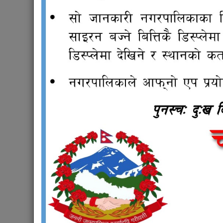
Designation:
वडा सदस्य
Phone:
9841917218
Section:
वडा नं १५
Weight:
66
राजपत्र
योज
नगर प्रहरी सेवाको लागि प्रतियोगितात्मक
चन्द्रागि
परिक्षाको पाठ्यक्रम, २०८०
जांच गर्न 