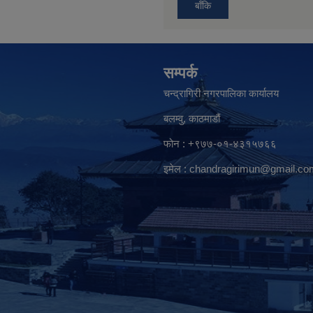
बाँकि
सम्पर्क
चन्द्रागिरी नगरपालिका कार्यालय
बलम्वु, काठमाडौं
फोन : +९७७-०१-४३१५७६६
इमेल :
chandragirimun@gmail.co