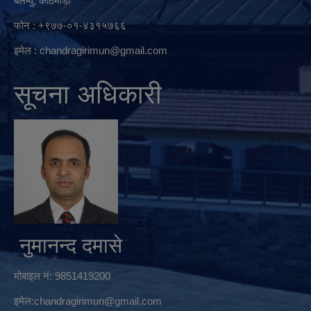
बलम्वु, काठमाडौं
फोन : +९७७-०१-४३१५७६६
इमेल :
chandragirimun@gmail.com
सूचना अधिकारी
नुमानन्द दमासे
मोबाइल नं: 9851419200
इमेल:
chandragirimun@gmail.com