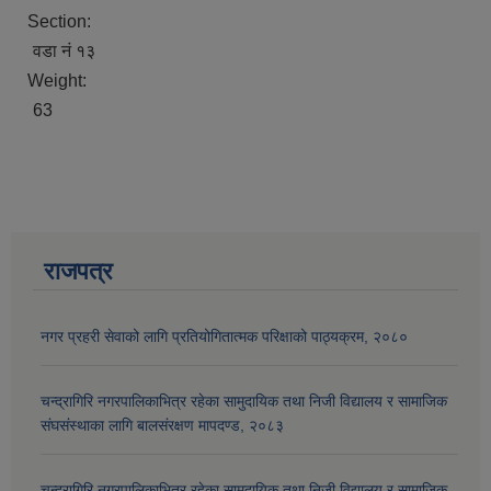
Section:
वडा नं १३
Weight:
63
राजपत्र
आव २०७७।०७८ तेस्रो किस्ता (२०७७ चैत्र, २०७८ बैशाख, जेष्ठ र असार महिना) को सामाजिक सुरक्षा भत्ता बुझेका लाभग्राहीहरुको विवरण |
नगर प्रहरी सेवाको लागि प्रतियोगितात्मक परिक्षाको पाठ्यक्रम, २०८०
चन्द्रागिरि नगरपालिकाभित्र रहेका सामुदायिक तथा निजी विद्यालय र सामाजिक
संघसंस्थाका लागि बालसंरक्षण मापदण्ड, २०८३
चन्द्रागिरि नगरपालिकाभित्र रहेका सामुदायिक तथा निजी विद्यालय र सामाजिक