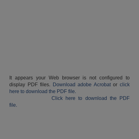
औषधि उपचार सहायता र सुगर प्रेसर औषधि सेवनका लागि नगद अनुदान विवरण |
It appears your Web browser is not configured to
कार्यविभाजन नियमावली, २०७५ र शाखागत कार्य जिम्मेवारी तोकिएको बिबरण |
display PDF files.
Download adobe Acrobat
or
click
here to download the PDF file.
Click here to download the PDF
file.