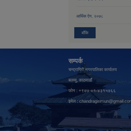
आर्थिक ऐन, २०७८
बाँकि
सम्पर्क
चन्द्रागिरी नगरपालिका कार्यालय
बलम्वु, काठमाडौं
फोन : +९७७-०१-४३१५७६६
इमेल :
chandragirimun@gmail.co