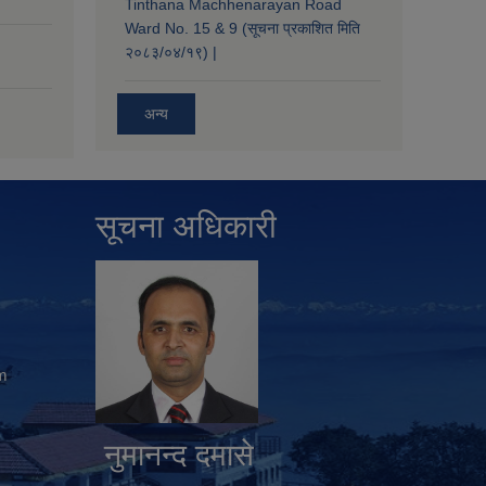
Tinthana Machhenarayan Road
Ward No. 15 & 9 (सूचना प्रकाशित मिति
२०८३/०४/१९) |
अन्य
सूचना अधिकारी
m
नुमानन्द दमासे