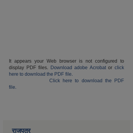
औषधि उपचार सहायता र सुगर प्रेसर औषधि सेवनका लागि नगद अनुदान विवरण |
It appears your Web browser is not configured to
display PDF files.
Download adobe Acrobat
or
click
here to download the PDF file.
कार्यविभाजन नियमावली, २०७५ र शाखागत कार्य जिम्मेवारी तोकिएको बिबरण |
Click here to download the PDF
file.
राजपत्र