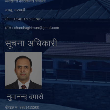
चन्द्रागिरी नगरपालिका कार्यालय
बलम्वु, काठमाडौं
फोन : +९७७-०१-४३१५७६६
इमेल :
chandragirimun@gmail.com
सूचना अधिकारी
नुमानन्द दमासे
मोबाइल नं: 9851419200