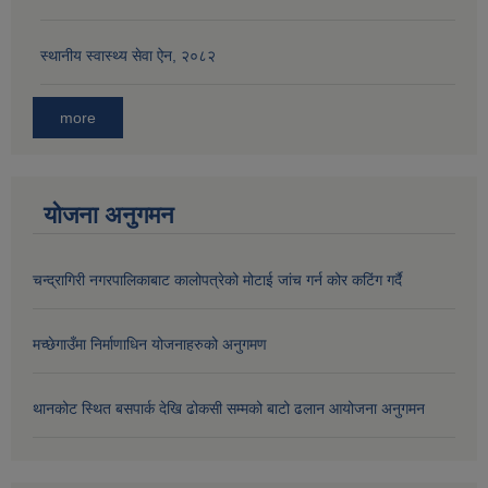
स्थानीय स्वास्थ्य सेवा ऐन, २०८२
औषधि उपचार सहायता र सुगर प्रेसर औषधि सेवनका लागि नगद अनुदान विवरण |
more
योजना अनुगमन
चन्द्रागिरी नगरपालिकाबाट कालोपत्रेको मोटाई जांच गर्न कोर कटिंग गर्दै
कार्यविभाजन नियमावली, २०७५ र शाखागत कार्य जिम्मेवारी तोकिएको बिबरण |
मच्छेगाउँमा निर्माणाधिन योजनाहरुको अनुगमण
थानकोट स्थित बसपार्क देखि ढोकसी सम्मको बाटो ढलान आयोजना अनुगमन