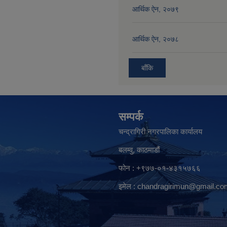
आर्थिक ऐन, २०७९
आर्थिक ऐन, २०७८
बाँकि
सम्पर्क
चन्द्रागिरी नगरपालिका कार्यालय
बलम्वु, काठमाडौं
फोन : +९७७-०१-४३१५७६६
इमेल :
chandragirimun@gmail.co