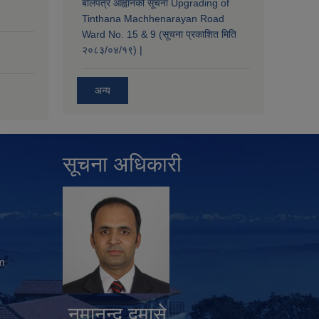
बोलपत्र आह्वानको सूचना Upgrading of
Tinthana Machhenarayan Road
Ward No. 15 & 9 (सूचना प्रकाशित मिति
२०८३/०४/१९) |
अन्य
सूचना अधिकारी
m
नुमानन्द दमासे