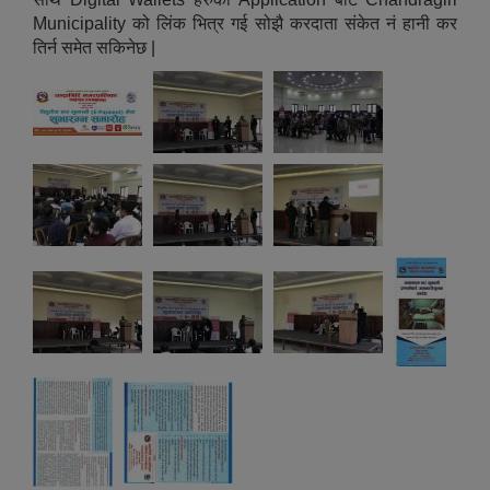
Municipality को लिंक भित्र गई सोझै करदाता संकेत नं हानी कर
तिर्न समेत सकिनेछ |
औषधि उपचार सहायता र सुगर प्रेसर औषधि सेवनका लागि नगद अनुदान विवरण |
कार्यविभाजन नियमावली, २०७५ र शाखागत कार्य जिम्मेवारी तोकिएको बिबरण |