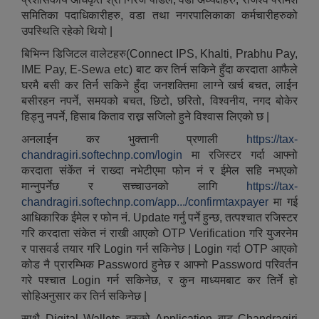
समितिका पदाधिकारीहरु, वडा तथा नगरपालिकाका कर्मचारीहरुको
उपस्थिति रहेको थियो |
बिभिन्न डिजिटल वालेटहरु(Connect IPS, Khalti, Prabhu Pay,
IME Pay, E-Sewa etc) बाट कर तिर्न सकिने हुँदा करदाता आफैले
घरमै बसी कर तिर्न सकिने हुँदा जनशक्तिमा लाग्ने खर्च बचत, लाईन
बसीरहन नपर्ने, समयको बचत, छिटो, छरितो, विश्वनीय, नगद बोकेर
हिड्नु नपर्ने, हिसाब किताव राख्न सजिलो हुने विश्वास लिएको छ |
अनलाईन कर भुक्तानी प्रणाली
https://tax-
chandragiri.softechnp.com/login
मा रजिस्टर गर्दा आफ्नो
करदाता संकेंत नं राख्दा नभेटीएमा फोन नं र ईमेल सहि नभएको
मान्नुपर्नेछ र सच्चाउनको लागि
https://tax-
chandragiri.softechnp.com/app.../confirmtaxpayer
मा गई
आव २०७७।०७८ तेस्रो किस्ता (२०७७ चैत्र, २०७८ बैशाख, जेष्ठ र असार महिना) को सामाजिक सुरक्षा भत्ता बुझेका लाभग्राहीहरुको विवरण |
आधिकारिक ईमेल र फोन नं. Update गर्नु पर्ने हुन्छ, तत्पश्चात रजिस्टर
गरि करदाता संकेत नं राखी आएको OTP Verification गरि युजरनेम
र पासवर्ड तयार गरि Login गर्न सकिनेछ | Login गर्दा OTP आएको
कोड नै प्रारम्भिक Password हुनेछ र आफ्नो Password परिवर्तन
गरे पश्चात Login गर्न सकिनेछ, र कुन माध्यमबाट कर तिर्ने हो
सोहिअनुसार कर तिर्न सकिनेछ |
साथै Digital Wallets हरुको Application बाट Chandragiri