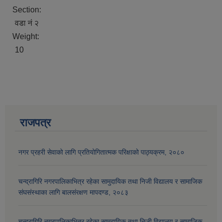
Section:
वडा नं २
Weight:
10
राजपत्र
आव २०७७।०७८ तेस्रो किस्ता (२०७७ चैत्र, २०७८ बैशाख, जेष्ठ र असार महिना) को सामाजिक सुरक्षा भत्ता बुझेका लाभग्राहीहरुको विवरण |
नगर प्रहरी सेवाको लागि प्रतियोगितात्मक परिक्षाको पाठ्यक्रम, २०८०
चन्द्रागिरि नगरपालिकाभित्र रहेका सामुदायिक तथा निजी विद्यालय र सामाजिक
संघसंस्थाका लागि बालसंरक्षण मापदण्ड, २०८३
चन्द्रागिरि नगरपालिकाभित्र रहेका सामुदायिक तथा निजी विद्यालय र सामाजिक