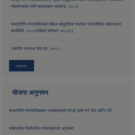
संघसंस्थाका लागि बालसंरक्षण मापदण्ड, २०८३
औषधि उपचार सहायता र सुगर प्रेसर औषधि सेवनका लागि नगद अनुदान विवरण |
चन्द्रागिरि नगरपालिकाको महिला सामुदायिक स्वास्थ्य स्वयंसेविका व्यवस्थापन
कार्यविधि, २०८०(पहिलो संशोधन २०८२) |
स्थानीय स्वास्थ्य सेवा ऐन, २०८२
more
कार्यविभाजन नियमावली, २०७५ र शाखागत कार्य जिम्मेवारी तोकिएको बिबरण |
योजना अनुगमन
चन्द्रागिरी नगरपालिकाबाट कालोपत्रेको मोटाई जांच गर्न कोर कटिंग गर्दै
मच्छेगाउँमा निर्माणाधिन योजनाहरुको अनुगमण