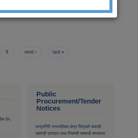
ित) |
9
next ›
last »
Public
Procurement/Tender
Notices
्थिक ऐन,
चन्द्रागिरि नगरपालिका क्षेत्र भित्रको कवाडी
सामग्री उत्पादन तथा निकासी सम्बन्धी सम्भावना