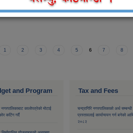
 सूचना (मिति २०८०/०१/०७ गतेको गोरखापत्र राष्ट्रिय दैनिक पत्रिकामा प्रकाश
1
2
3
4
5
6
7
8
get and Program
Tax and Fees
री नगरपालिकाबाट कालोपत्रेको मोटाई
चन्द्रागिरि नगरपालिकाको अर्थ सम्बन्धी
कोर कटिंग गर्दै
प्रस्तावलाई कार्यान्वयन गर्न बनेको आर
२०८२
मा निर्माणाधिन योजनाहरुको अनुगमण