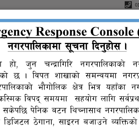
0
ffice
ctions
कानुन
न्यायिक
Reports
eGov
Gall
संगालो
समिति
services
s
्वन्धी सूचना (CM/SQ/14/2079/080, CM/SQ/19/2079/