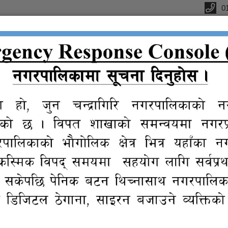
0
ffice
ctions
कानुन
न्यायिक
Reports
eGov
Gall
संगालो
समिति
services
पारित